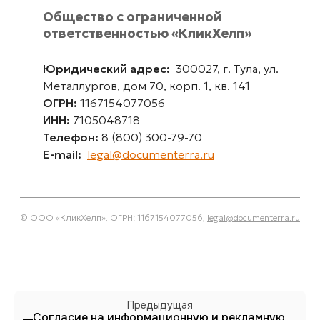
Общество с ограниченной
ответственностью «КликХелп»
Юридический адрес:
300027, г. Тула, ул.
Металлургов, дом 70, корп. 1, кв. 141
ОГРН:
1167154077056
ИНН:
7105048718
Телефон:
8 (800) 300-79-70
E-mail:
legal@documenterra.ru
© ООО «КликХелп», ОГРН: 1167154077056,
legal@documenterra.ru
Предыдущая
Согласие на информационную и рекламную