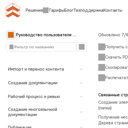
Решения
Тарифы
Блог
Техподдержка
Контакты
Руководство пользователя Документерры
Обновлено
7/
Краткое руководство
Получить с
Начало работы
Скачать PD
Скопирова
Импорт и перенос контента
Распечата
Создание документации
Связанные стр
Рабочий процесс и ревью
Создание элем
(папки)
Создание многоязычной
документации
Получение нес
Дерева стран
Публикация