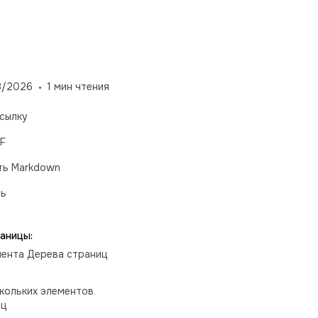
8/2026
1
мин чтения
сылку
F
ть Markdown
ть
аницы:
ента Дерева страниц
кольких элементов
иц