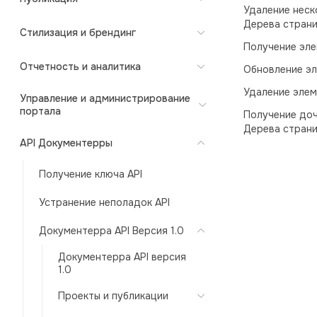
Удаление неск
Дерева стран
Стилизация и брендинг
Получение эле
Отчетность и аналитика
Обновление эл
Удаление элем
Управление и администрирование
портала
Получение до
Дерева стран
API Документерры
Получение ключа API
Устранение неполадок API
Документерра API Версия 1.0
Документерра API версия
1.0
Проекты и публикации