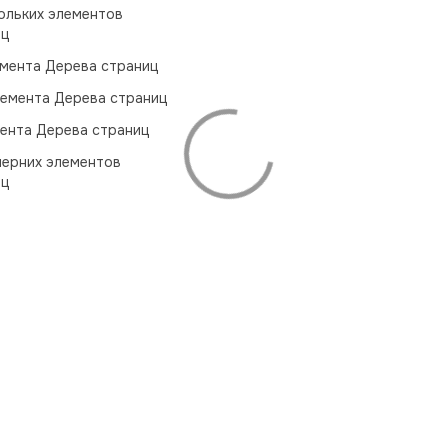
ольких элементов
иц
мента Дерева страниц
емента Дерева страниц
ента Дерева страниц
черних элементов
иц