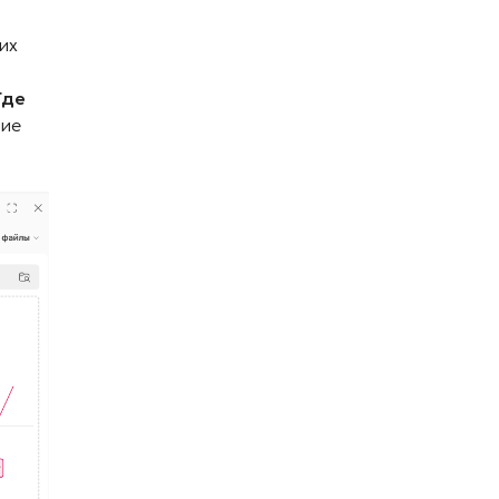
их
Где
ние