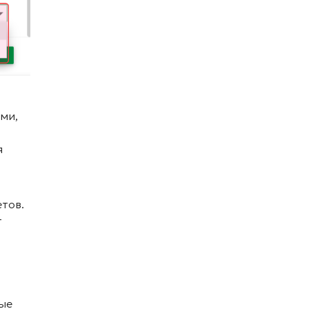
ми,
я
тов.
т
ные