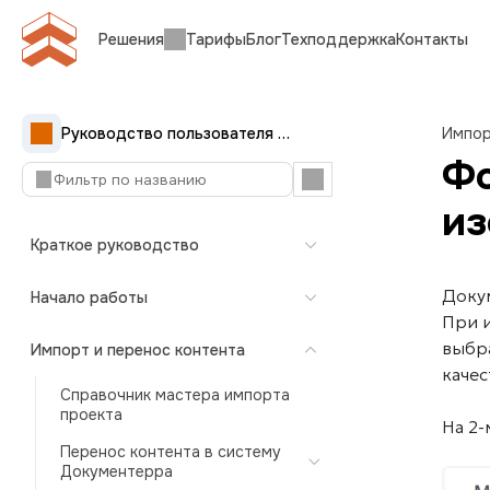
Решения
Тарифы
Блог
Техподдержка
Контакты
Руководство пользователя Документерры
Импор
Фо
из
Краткое руководство
Доку
Начало работы
При 
выбр
Импорт и перенос контента
качес
Справочник мастера импорта
проекта
На 2
Перенос контента в систему
Документерра