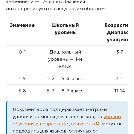
значение 12 — 17-18 лет. Значения
интерпретируются следующим образом:
Значение
Школьный
Возрастно
уровень
диапазон
учащихся
0-1
Дошкольный
3-7
уровень — 1-й
класс
1-5
1-й — 5-й класс
7-11
5-8
5-й — 8-й класс
11-14
Документерра поддерживает метрики
8-11
8-й — 11-й класс
14-17
удобочитаемости для всех языков, но
уровни
11-20
11 класс — колледж
17 и старше
обучения и возрастные диапазоны
могут не
подходить для языков, отличных от