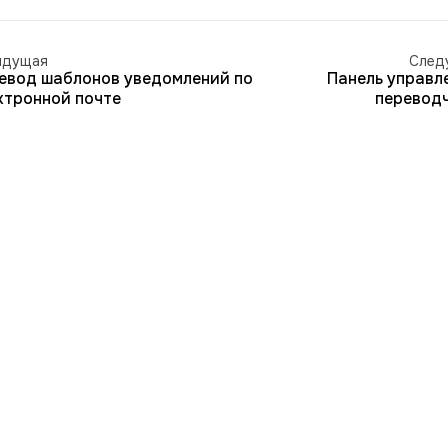
ыдущая
След
евод шаблонов уведомлений по
Панель управл
ктронной почте
перевод