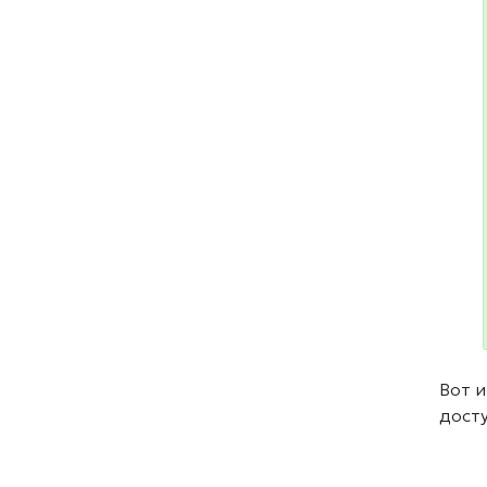
Вот и
дост