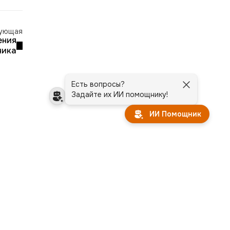
ующая
ения
чика
Есть вопросы?
Задайте их ИИ помощнику!
ИИ Помощник