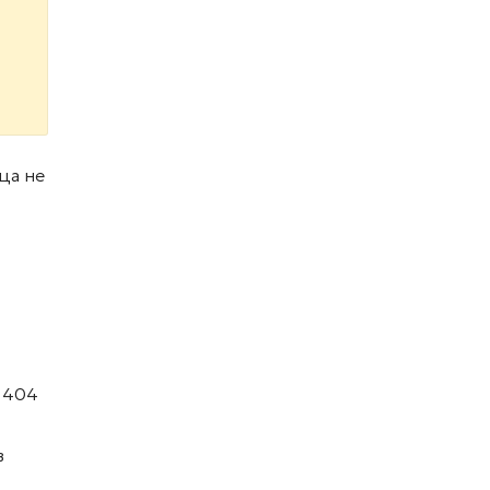
ца не
 404
в