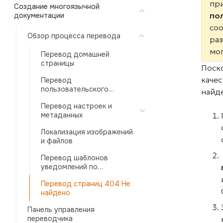
при
Создание многоязычной
по
документации
соо
Обзор процесса перевода
раз
мог
Перевод домашней
страницы
Поско
каче
Перевод
пользовательского
найде
интерфейса читателя
Перевод настроек и
метаданных
Локализация изображений
и файлов
Перевод шаблонов
уведомлений по
электронной почте
Перевод страниц 404 Не
найдено
Панель управления
переводчика