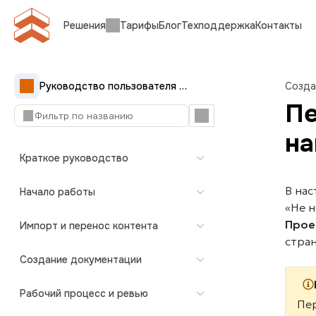
Решения
Тарифы
Блог
Техподдержка
Контакты
Руководство пользователя Документерры
Созда
Пе
на
Краткое руководство
В на
Начало работы
«Не 
Прое
Импорт и перенос контента
стра
Создание документации
Рабочий процесс и ревью
Пе