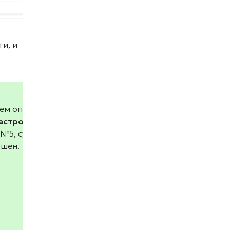
и, и
ем опубликовать его или опубликовать сразу
астройки портала
. Помимо кнопки
е №5, существует кнопка
Опубликовать
.
ршен.