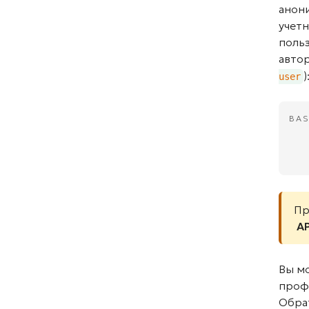
анон
учетн
польз
авто
)
user
BAS
Пр
AP
Вы мо
проф
Обра