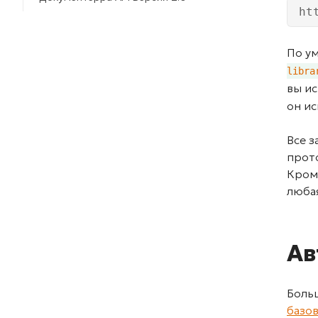
ht
По у
libra
вы и
он ис
Все 
прот
Кроме
любая
Ав
Боль
базо