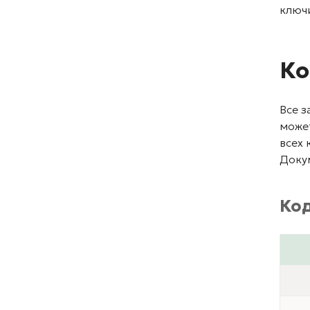
ключи
Ко
Все 
может
всех 
Доку
Ко