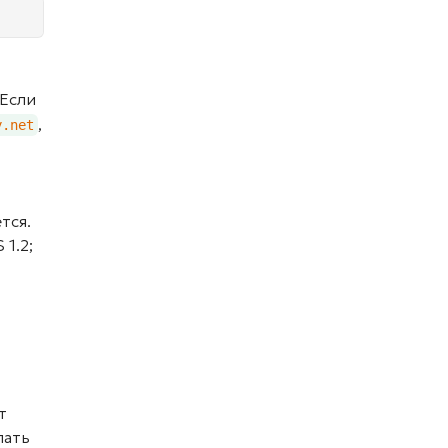
 Если
,
y.net
тся.
1.2;
т
лать