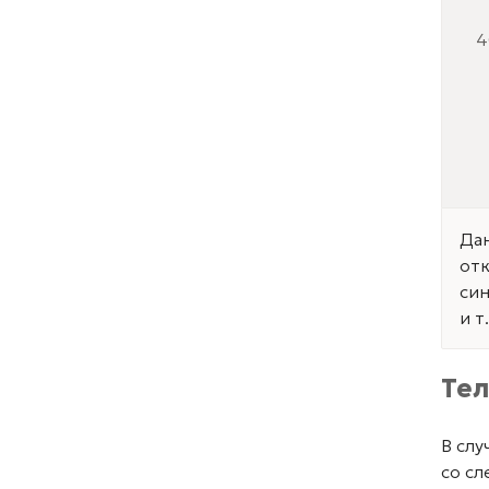
4
Дан
отк
син
и т
Те
В слу
со с