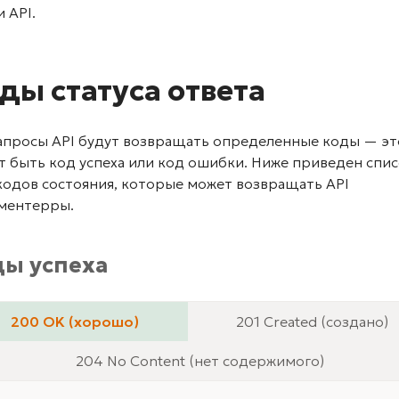
 API.
ды статуса ответа
запросы API будут возвращать определенные коды — эт
 быть код успеха или код ошибки. Ниже приведен спи
кодов состояния, которые может возвращать API
ментерры.
ды успеха
200 OK (хорошо)
201 Created (создано)
204 No Content (нет содержимого)