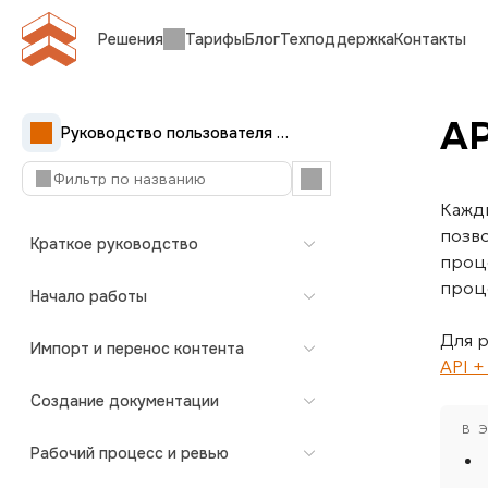
Решения
Тарифы
Блог
Техподдержка
Контакты
AP
Руководство пользователя Документерры
Кажд
позв
Краткое руководство
проц
проц
Начало работы
Для 
Импорт и перенос контента
API 
Создание документации
Рабочий процесс и ревью