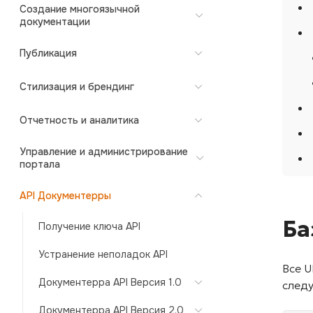
Создание многоязычной
документации
Публикация
Стилизация и брендинг
Отчетность и аналитика
Управление и администрирование
портала
API Документерры
Ба
Получение ключа API
Устранение неполадок API
Все 
Документерра API Версия 1.0
след
Документерра API Версия 2.0