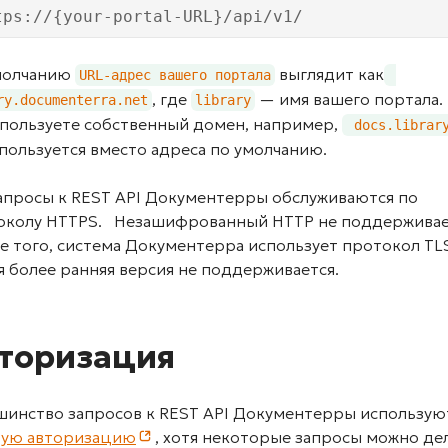
tps://{your-portal-URL}/api/v1/
молчанию
выглядит как
URL-адрес вашего портала
, где
— имя вашего портала.
ry.documenterra.net
library
спользуете собственный домен, например,
 docs.librar
пользуется вместо адреса по умолчанию.
запросы к REST API Документерры обслуживаются по
околу HTTPS. Незашифрованный HTTP не поддерживае
 того, система Документерра использует протокол TLS 
 более ранняя версия не поддерживается.
торизация
шинство запросов к REST API Документерры использую
вую авторизацию
, хотя некоторые запросы можно де