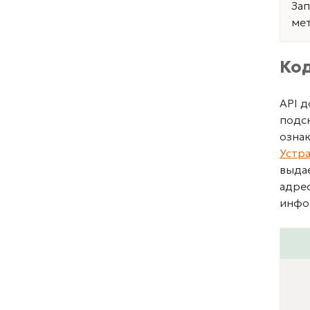
Зап
мет
Ко
API 
подск
озна
Устр
выда
адре
инфо