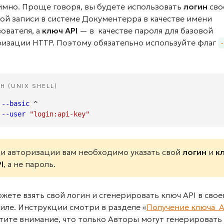
имно. Проще говоря, вы будете использовать
логин
сво
ой записи в системе Документерра в качестве имени
ователя, а
ключ API
— в качестве пароля для базовой
ризации HTTP. Поэтому обязательно используйте флаг
-
:
H (UNIX SHELL)
--basic
 ^

--user
"login:api-key"
и авторизации вам необходимо указать свой
логин
и
к
I
, а не пароль.
жете взять свой логин и сгенерировать ключ API в сво
иле. Инструкции смотри в разделе «
Получение ключа A
тите внимание, что только Авторы могут генерировать