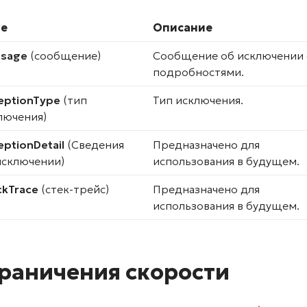
ле
Описание
sage
(сообщение)
Cообщение об исключении 
подробностями.
eptionType
(тип
Тип исключения.
лючения)
eptionDetail
(Сведения
Предназначено для
исключении)
использования в будущем.
ckTrace
(стек-трейс)
Предназначено для
использования в будущем.
раничения скорости