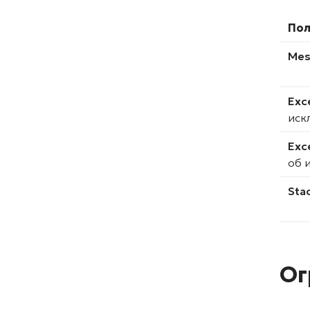
По
Mes
Exc
иск
Exc
об 
Sta
Ог