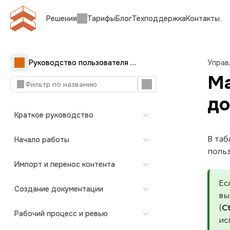
Решения
Тарифы
Блог
Техподдержка
Контакты
Руководство пользователя Документерры
Управ
Ма
до
Краткое руководство
В таб
Начало работы
польз
Импорт и перенос контента
Ес
Создание документации
вы
(
C
Рабочий процесс и ревью
ис