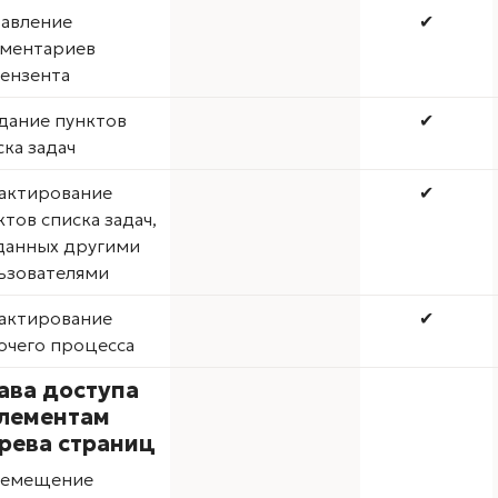
авление
✔
ментариев
ензента
дание пунктов
✔
ска задач
актирование
✔
ктов списка задач,
данных другими
ьзователями
актирование
✔
очего процесса
ава доступа
элементам
рева страниц
емещение