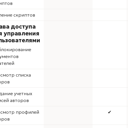
иптов
ление скриптов
ава доступа
я управления
льзователями
блокирование
ументов
ателей
смотр списка
оров
дание учетных
исей авторов
смотр профилей
✔
оров