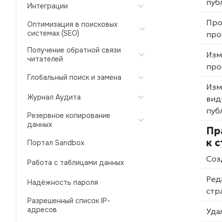
пуб
Интеграции
Про
Оптимизация в поисковых
системах (SEO)
про
Получение обратной связи
Изм
читателей
про
Глобальный поиск и замена
Изм
Журнал Аудита
вид
пуб
Резервное копирование
данных
Пр
к 
Портал Sandbox
Соз
Работа с таблицами данных
Ред
Надёжность пароля
стр
Разрешенный список IP-
адресов
Уда