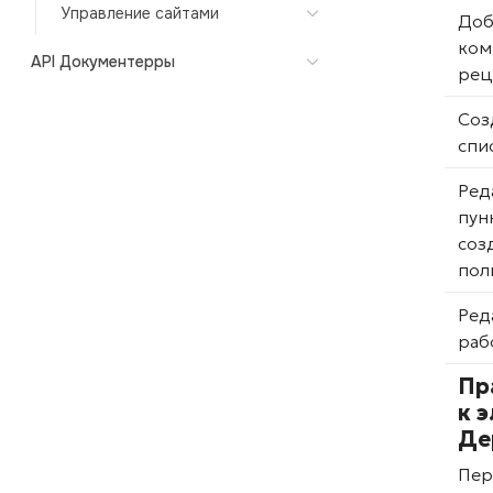
Управление сайтами
Доб
ком
API Документерры
рец
Соз
спи
Ред
пун
соз
пол
Ред
раб
Пр
к 
Де
Пер