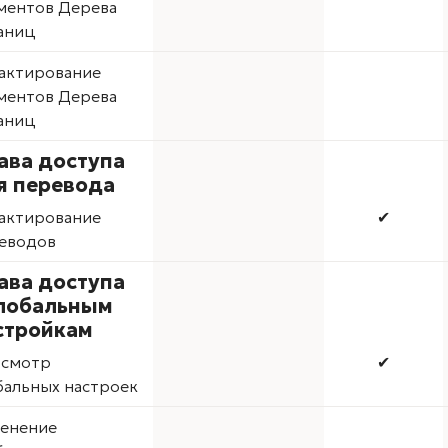
ментов Дерева
аниц
актирование
ментов Дерева
аниц
ава доступа
я перевода
актирование
✔
еводов
ава доступа
глобальным
стройкам
смотр
✔
бальных настроек
енение