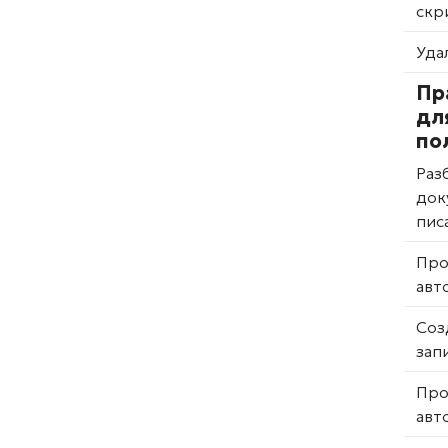
скр
Уда
Пр
дл
по
Раз
док
пис
Про
авт
Соз
зап
Про
авт