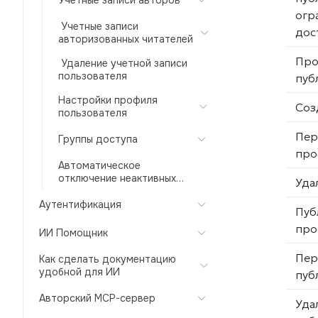
Учетные записи авторов
огр
Учетные записи
дос
авторизованных читателей
Про
Удаление учетной записи
пользователя
пуб
Настройки профиля
Соз
пользователя
Пер
Группы доступа
про
Автоматическое
отключение неактивных
Уда
пользователей
Аутентификация
Пуб
про
ИИ Помощник
Пер
Как сделать документацию
удобной для ИИ
пуб
Авторский MCP-сервер
Уда