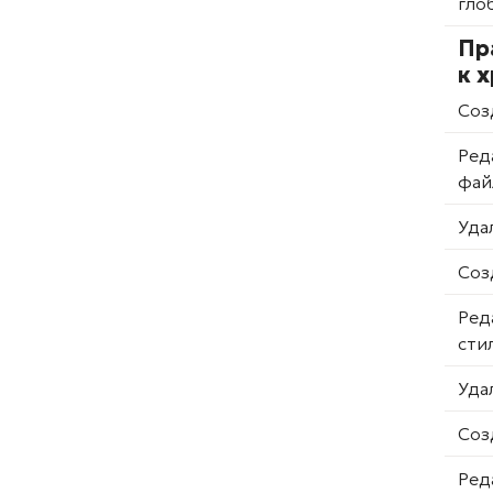
гло
Пр
к 
Соз
Ред
фай
Уда
Соз
Ред
сти
Уда
Соз
Ред