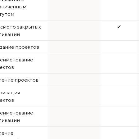
аниченным
тупом
смотр закрытых
✔
ликации
дание проектов
еименование
ектов
ление проектов
ликация
ектов
еименование
ликации
ление