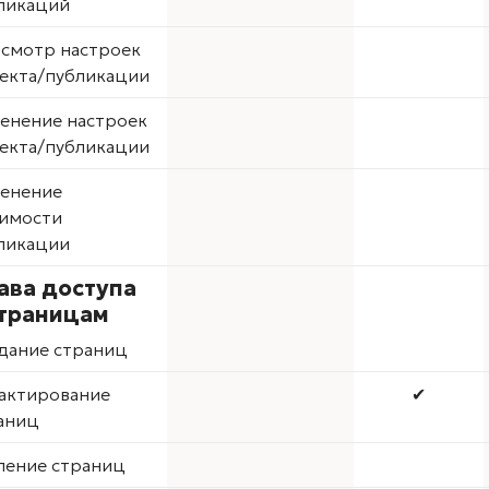
ликаций
смотр настроек
екта/публикации
енение настроек
екта/публикации
енение
имости
ликации
ава доступа
страницам
дание страниц
актирование
✔
аниц
ление страниц