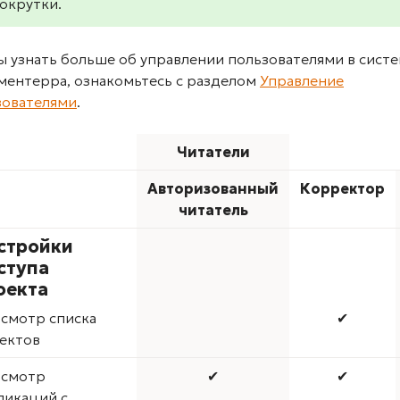
окрутки.
ы узнать больше об управлении пользователями в сист
ментерра, ознакомьтесь с разделом
Управление
зователями
.
Читатели
Авторизованный
Корректор
читатель
стройки
ступа
оекта
смотр списка
✔
ектов
смотр
✔
✔
ликаций с