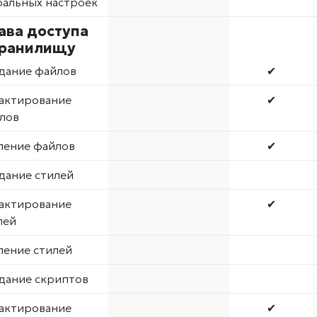
бальных настроек
ава доступа
хранилищу
дание файлов
✔
актирование
✔
лов
ление файлов
✔
дание стилей
актирование
✔
лей
ление стилей
дание скриптов
актирование
✔