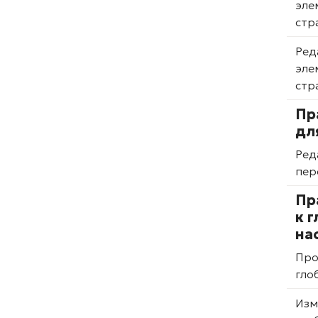
эле
стр
Ред
эле
стр
Пр
дл
Ред
пер
Пр
к 
на
Про
гло
Изм