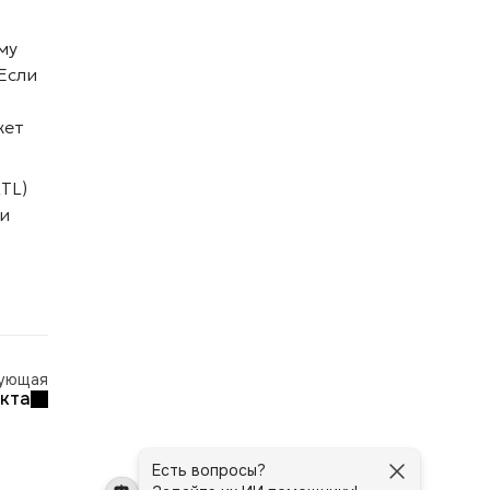
му
Если
жет
TL)
и
ующая
екта
Есть вопросы?