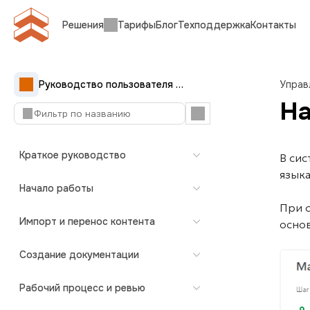
Решения
Тарифы
Блог
Техподдержка
Контакты
Руководство пользователя Документерры
Управ
На
Краткое руководство
В си
языка
Начало работы
При 
Импорт и перенос контента
основ
Создание документации
Рабочий процесс и ревью