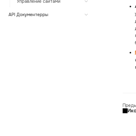
Управление сайтами
API Документерры
Пред
Ико