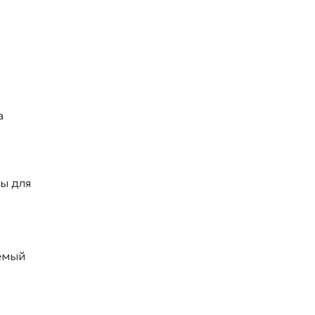
а
ы для
уемый