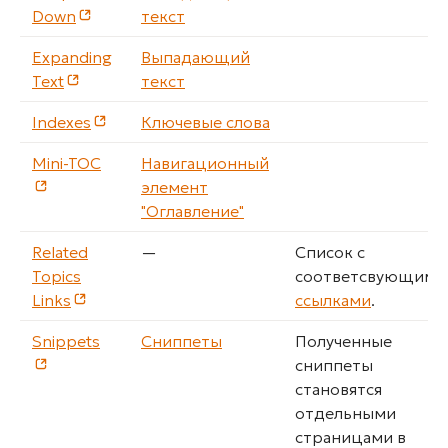
Down
текст
Expanding
Выпадающий
Text
текст
Indexes
Ключевые слова
Mini-TOC
Навигационный
элемент
"Оглавление"
Related
—
Список с
Topics
соответсвующими
Links
ссылками
.
Snippets
Сниппеты
Полученные
сниппеты
становятся
отдельными
страницами в