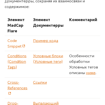
Документерры, сохраняя их взаимосвязи и
содержимое:
Элемент
Элемент
Комментарий
MadCap
Документерры
Flare
Code
Пример кода
Snippet
Conditions
Условные блоки
Особенности
(Condition
(Условные теги)
обработки
Tags)
Условных тегов
описаны
ниже
.
Cross-
Ссылки
References
Drop-
Выпадающий