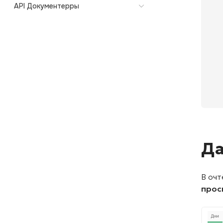
API Документерры
Да
В оч
прос