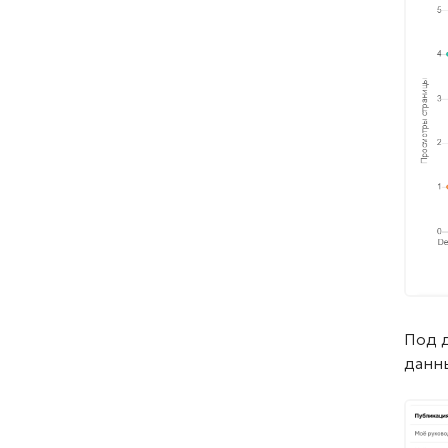
Под 
данны