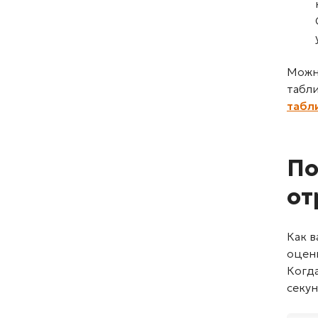
Можн
табли
табл
По
от
Как 
оцен
Когд
секу