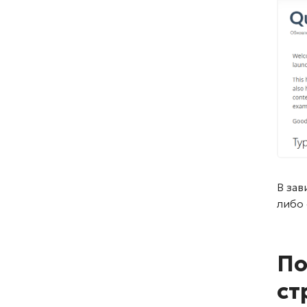
В зав
либо
По
ст