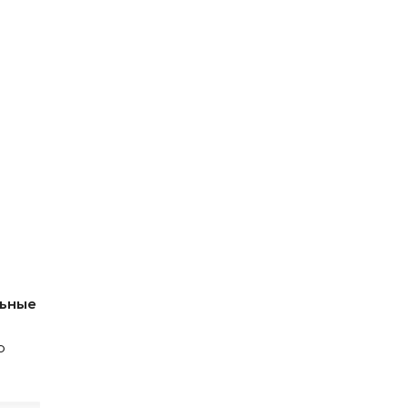
ьные
о