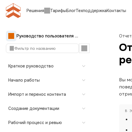
Решения
Тарифы
Блог
Техподдержка
Контакты
Руководство пользователя Документерры
Отчет
От
ре
Краткое руководство
Вы мо
Начало работы
повед
отри
Импорт и перенос контента
Создание документации
Рабочий процесс и ревью