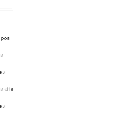
тров
ки
ки
и «Не
ки