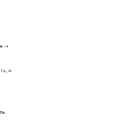
и →
ть, и
ть