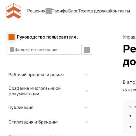
Решения
Тарифы
Блог
Техподдержка
Контакты
Краткое руководство
Начало работы
Руководство пользователя Документерры
Управ
Ре
Импорт и перенос контента
до
Создание документации
Рабочий процесс и ревью
В эт
Создание многоязычной
суще
документации
Публикация
Стилизация и брендинг