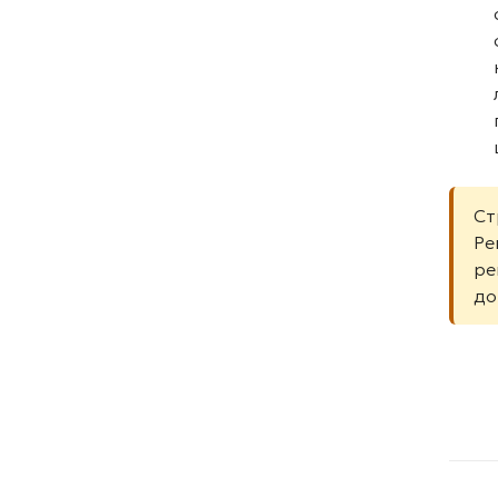
Ст
Ре
ре
до