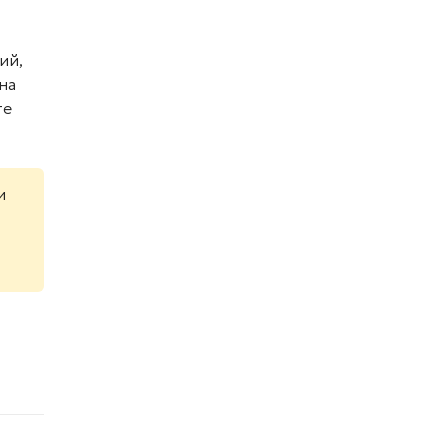
ий,
на
те
и