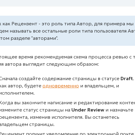
к как Рецензент - это роль типа Автор, для примера мы
дем называть все остальные роли типа пользователя Ав
этом разделе "авторами".
стоящее время рекомендуемая схема процесса ревью с 
ия автора выглядит следующим образом:
Сначала создайте содержание страницы в статусе
Draft
.
как автор, будете
одновременно
и владельцем, и
исполнителем.
Когда вы закончите написание и редактирование контен
измените статус страницы на
Under Review
и назначьте
рецензента, изменив исполнителя. Вы останетесь
владельцем страницы.
Рецензент получит уведомление по электронной почте