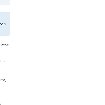
тор
точки
 Вы,
та,
 о