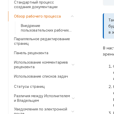
Стандартный процесс
создания документации
Обзор рабочего процесса
Та
Внедрение
бу
пользовательских рабочих
в 
процессов
Параллельное редактирование
страниц
В на
Панель рецензента
зрен
Использование комментариев
рецензента
Использование списков задач
Статусы страниц
Различия между Исполнителем
и Владельцем
Уведомления по электронной
почте