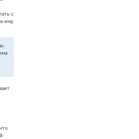
тать с
ых ему
цы
ема
вает
что
й