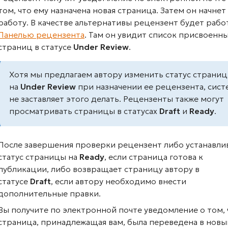
том, что ему назначена новая страница. Затем он начнет
работу. В качестве альтернативы рецензент будет рабо
Панелью рецензента
. Там он увидит список присвоенн
страниц в статусе
Under Review
.
Хотя мы предлагаем автору изменить статус страни
на
Under Review
при назначении ее рецензента, сист
не заставляет этого делать. Рецензенты также могут
просматривать страницы в статусах
Draft
и
Ready
.
После завершения проверки рецензент либо устанавли
статус страницы на
Ready
, если страница готова к
публикации, либо возвращает страницу автору в
статусе
Draft
, если автору необходимо внести
дополнительные правки.
Вы получите по электронной почте уведомление о том, 
страница, принадлежащая вам, была переведена в новы