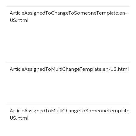
ArticleAssignedToChangeToSomeoneTemplate.en-
US.html
ArticleAssignedToMultiChangeTemplate.en-US.html
ArticleAssignedToMultiChangeToSomeoneTemplate.en
US.html