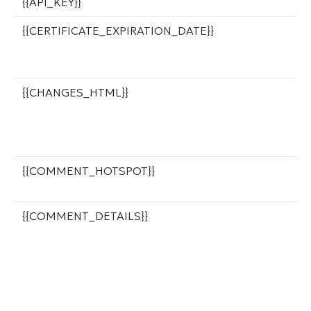
{{API_KEY}}
С
{{CERTIFICATE_EXPIRATION_DATE}}
Д
д
с
{{CHANGES_HTML}}
Б
и
п
в
{{COMMENT_HOTSPOT}}
Т
к
{{COMMENT_DETAILS}}
Б
и
р
т
к
п