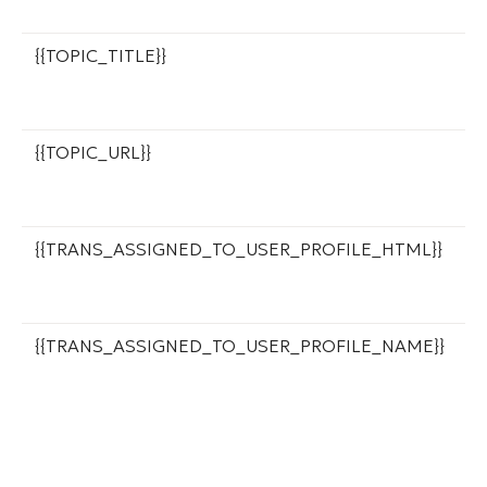
в
{{TOPIC_TITLE}}
Н
к
и
{{TOPIC_URL}}
С
к
и
{{TRANS_ASSIGNED_TO_USER_PROFILE_HTML}}
С
и
п
{{TRANS_ASSIGNED_TO_USER_PROFILE_NAME}}
И
п
д
л
и
О