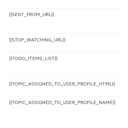
б
{{SENT_FROM_URL}}
U
к
с
{{STOP_WATCHING_URL}}
С
о
{{TODO_ITEMS_LIST}}
С
в
и
{{TOPIC_ASSIGNED_TO_USER_PROFILE_HTML}}
С
и
{{TOPIC_ASSIGNED_TO_USER_PROFILE_NAME}}
И
с
л
и