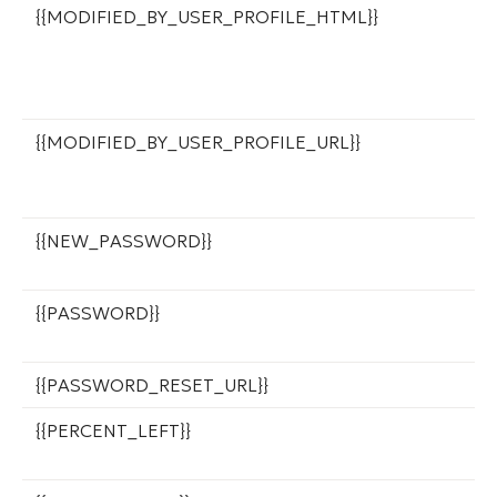
{{MODIFIED_BY_USER_PROFILE_HTML}}
С
п
и
а
{{MODIFIED_BY_USER_PROFILE_URL}}
С
п
и
{{NEW_PASSWORD}}
Н
п
{{PASSWORD}}
П
п
{{PASSWORD_RESET_URL}}
С
{{PERCENT_LEFT}}
П
т