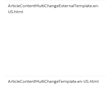
ArticleContentMultiChangeExternalTemplate.en-
US.html
ArticleContentMultiChangeTemplate.en-US.html