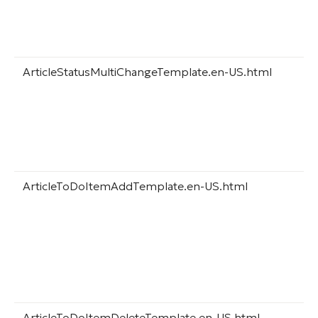
ArticleStatusMultiChangeTemplate.en-US.html
ArticleToDoItemAddTemplate.en-US.html
ArticleToDoItemDeleteTemplate.en-US.html