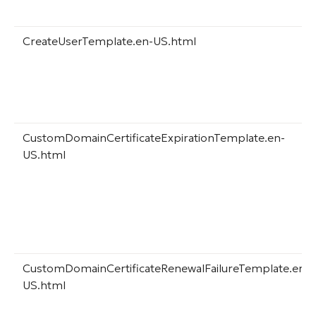
CreateUserTemplate.en-US.html
CustomDomainCertificateExpirationTemplate.en-
US.html
CustomDomainCertificateRenewalFailureTemplate.en-
US.html