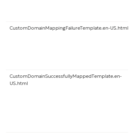
CustomDomainMappingFailureTemplate.en-US.html
CustomDomainSuccessfullyMappedTemplate.en-
US.html