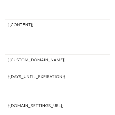
в
д
в
{{CONTENT}}
И
O
U
к
у
{{CUSTOM_DOMAIN_NAME}}
П
и
{{DAYS_UNTIL_EXPIRATION}}
К
и
п
с
{{DOMAIN_SETTINGS_URL}}
С
п