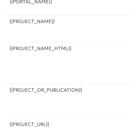
{{PORTAL_NAME}}
И
Д
{{PROJECT_NAME}}
Н
п
в
{{PROJECT_NAME_HTML}}
Н
п
в
с
п
{{PROJECT_OR_PUBLICATION}}
С
"
т
и
{{PROJECT_URL}}
С
п