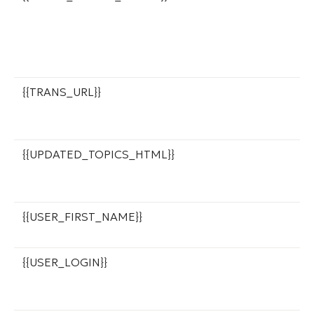
р
п
к
и
{{TRANS_URL}}
С
д
в
{{UPDATED_TOPICS_HTML}}
С
б
с
{{USER_FIRST_NAME}}
И
о
{{USER_LOGIN}}
Л
к
с