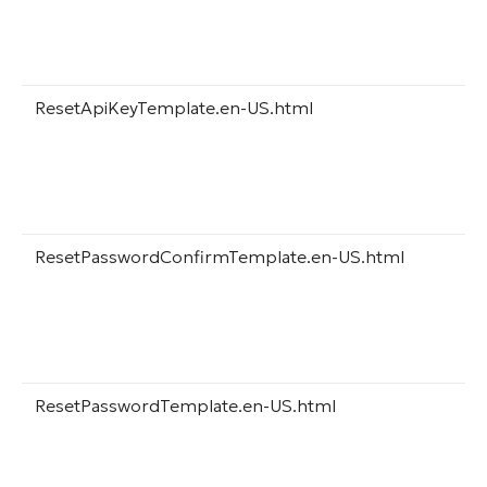
ResetApiKeyTemplate.en-US.html
ResetPasswordConfirmTemplate.en-US.html
ResetPasswordTemplate.en-US.html