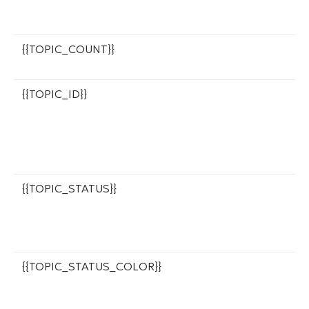
О
п
{{TOPIC_COUNT}}
К
с
{{TOPIC_ID}}
I
б
т
м
С
{{TOPIC_STATUS}}
C
п
к
и
{{TOPIC_STATUS_COLOR}}
Ц
р
с