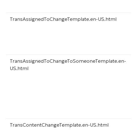
TransAssignedToChangeTemplate.en-US.html
TransAssignedToChangeToSomeoneTemplate.en-
US.html
TransContentChangeTemplate.en-US.html