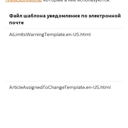
Файл шаблона уведомления по электронной
почте
AiLimitsWarningTemplate.en-US.html
ArticleAssignedToChangeTemplate.en-US.html