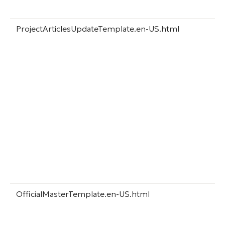
ProjectArticlesUpdateTemplate.en-US.html
OfficialMasterTemplate.en-US.html