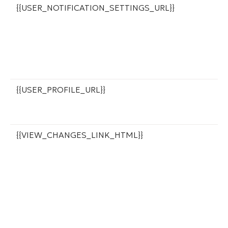
{{USER_NOTIFICATION_SETTINGS_URL}}
С
«
э
н
п
о
{{USER_PROFILE_URL}}
С
п
о
{{VIEW_CHANGES_LINK_HTML}}
К
с
с
п
с
п
б
н