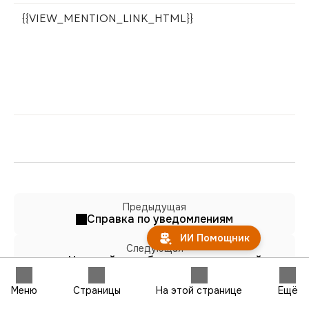
{{VIEW_MENTION_LINK_HTML}}
К
у
к
о
п
р
Предыдущая
Справка по уведомлениям
ИИ Помощник
Следующая
Настройка шаблонов уведомлений по
электронной почте
Меню
Страницы
На этой странице
Ещё