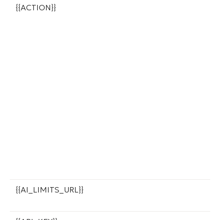
{{ACTION}}
О
д
{{AI_LIMITS_URL}}
С
п