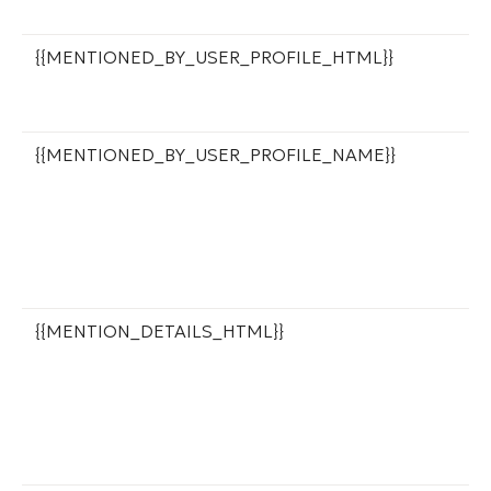
д
{{MENTIONED_BY_USER_PROFILE_HTML}}
С
п
с
{{MENTIONED_BY_USER_PROFILE_NAME}}
И
с
б
и
О
п
{{MENTION_DETAILS_HTML}}
Д
и
Д
р
к
б