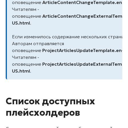
оповещение
ArticleContentChangeTemplate.en-U
Читателям -
оповещение
ArticleContentChangeExternalTempla
US.html
.
Если изменилось содержание нескольких страниц,
Авторам отправляется
оповещение
ProjectArticlesUpdateTemplate.en-U
Читателям -
оповещение
ProjectArticlesUpdateExternalTempla
US.html
.
Список доступных
плейсхолдеров