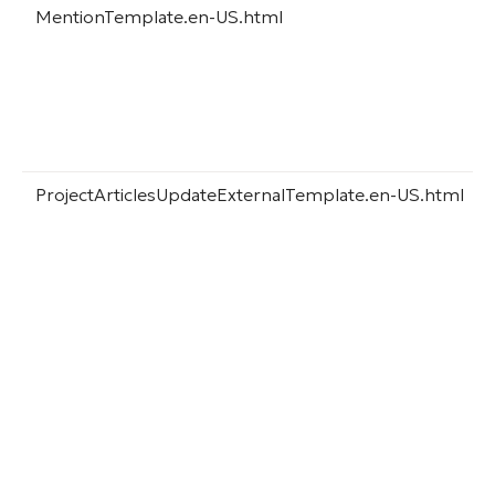
MentionTemplate.en-US.html
ProjectArticlesUpdateExternalTemplate.en-US.html