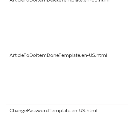
ArticleToDoItemDoneTemplate.en-US.html
ChangePasswordTemplate.en-US.html