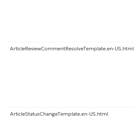
ArticleReviewCommentResolveTemplate.en-US.html
ArticleStatusChangeTemplate.en-US.html