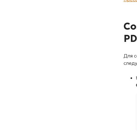
Со
PD
Для 
след