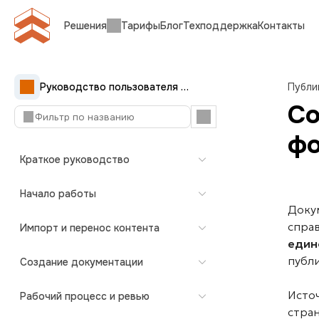
Решения
Тарифы
Блог
Техподдержка
Контакты
Руководство пользователя Документерры
Публи
Со
фо
Краткое руководство
Начало работы
Доку
спра
Импорт и перенос контента
един
публ
Создание документации
Исто
Рабочий процесс и ревью
стра