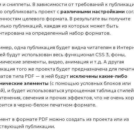
 и сниппеты. В зависимости от требований к публикац
о опубликовать проект с
различными настройками
сог
нностям целевого формата. В результате вы получите
лько публикаций, каждая из которых может быть
нтирована на определенный набор форматов.
имер, одна публикация будет видна читателям в Интер
ей будут использован весь функционал CSS 3, фоны,
ические элементы, видео, анимация и т.д. А другая
кация того же проекта будет предназначена для печат
атов типа PDF — в ней будут
исключены какие-либо
мические элементы
(с помощью условных блоков или
й), и будет использоваться упрощенная таблица стилей
атенения, свечения и прочих эффектов, что не очень х
рится в черно-белом печатном формате.
ент в формате PDF можно создать из проекта или из
ствующей публикации.