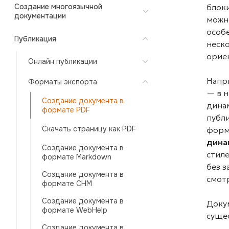
Создание многоязычной
блоки
документации
можн
особе
Публикация
неско
орие
Онлайн публикации
Напр
Форматы экспорта
— в н
Создание документа в
динам
формате PDF
публи
Скачать страницу как PDF
форм
дина
Создание документа в
стиле
формате Markdown
без з
Создание документа в
смот
формате CHM
Создание документа в
Докум
формате WebHelp
суще
Создание документа в