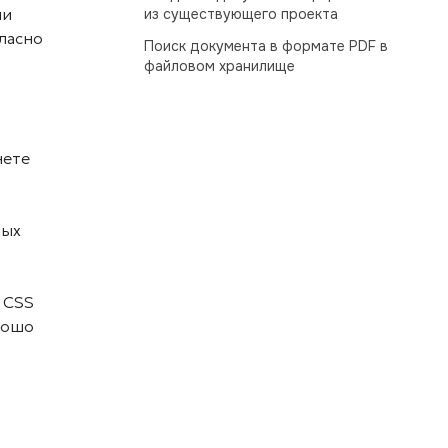
ии
из существующего проекта
ласно
Поиск документа в формате PDF в
файловом хранилище
нете
ных
 CSS
орошо